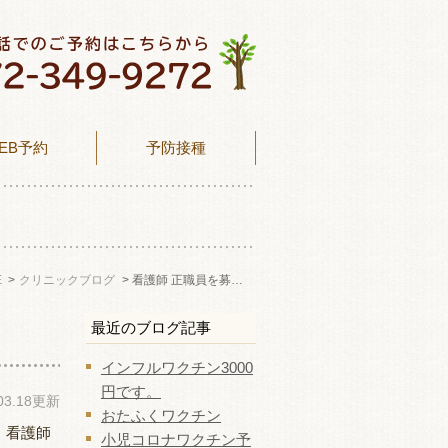
EB予約
予防接種
E
クリニックブログ
看護師 正職員を募集します。
最近のブログ記事
インフルワクチン3000
円です。
.03.18更新
おたふくワクチン
、看護師
小児コロナワクチン予